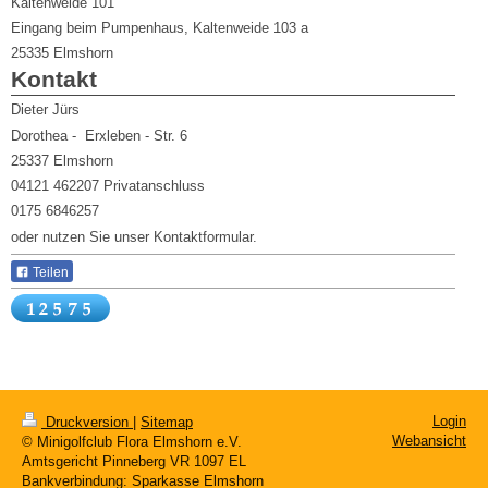
Kaltenweide 101
Eingang beim Pumpenhaus, Kaltenweide 103 a
25335
Elmshorn
Kontakt
Dieter Jürs
Dorothea - Erxleben - Str. 6
25337 Elmshorn
04121 462207 Privatanschluss
0175 6846257
oder nutzen Sie unser Kontaktformular.
Teilen
Login
Druckversion
|
Sitemap
Webansicht
© Minigolfclub Flora Elmshorn e.V.
Amtsgericht Pinneberg VR 1097 EL
Bankverbindung: Sparkasse Elmshorn