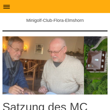
Minigolf-Club-Flora-Elmshorn
Satzung des MC