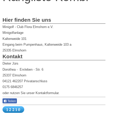
Hier finden Sie uns
Minigolf - Club Flora Elmshorn e.V.
Minigolfanlage
Kaltenweide 101
Eingang beim Pumpenhaus, Kaltenweide 103 a
25335
Elmshorn
Kontakt
Dieter Jürs
Dorothea - Erxleben - Str. 6
25337 Elmshorn
04121 462207 Privatanschluss
0175 6846257
oder nutzen Sie unser Kontaktformular.
Teilen