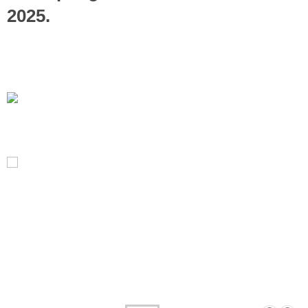
2025.