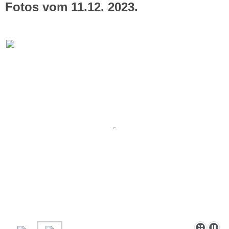
Fotos vom 11.12. 2023.