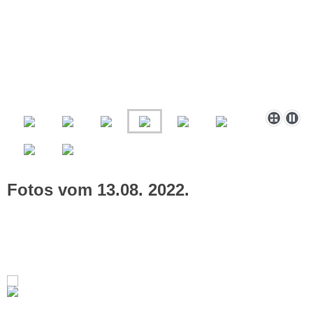
Fotos vom 13.08. 2022.