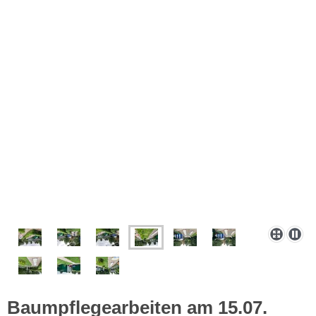
Baumpflegearbeiten am 15.07.