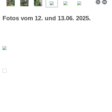
Fotos vom 12. und 13.06. 2025.