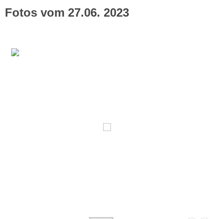
Fotos vom 27.06. 2023