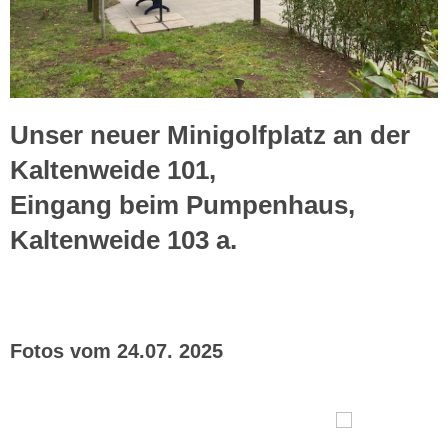
Unser neuer Minigolfplatz an der
Kaltenweide 101,
Eingang beim Pumpenhaus,
Kaltenweide 103 a.
Fotos vom 24.07. 2025