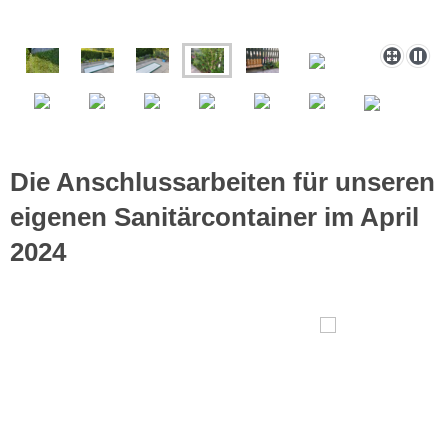
Die Anschlussarbeiten für unseren
eigenen Sanitärcontainer im April
2024