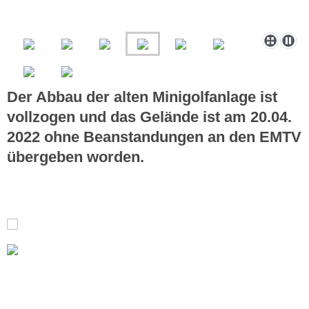
Der Abbau der alten Minigolfanlage ist
vollzogen und das Gelände ist am 20.04.
2022 ohne Beanstandungen an den EMTV
übergeben worden.