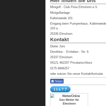
Hier finden Sie uns
Minigolf - Club Flora Elmshorn e.V.
Minigolfanlage
Kaltenweide 101
Eingang beim Pumpenhaus, Kaltenweid
103 a
25335
Elmshorn
Kontakt
Dieter Jürs
Dorothea - Erxleben - Str. 6
25337 Elmshorn
04121 462207 Privatanschluss
0175 6846257
oder nutzen Sie unser Kontaktformular.
Teilen
Das Wetter für
Elmshorn