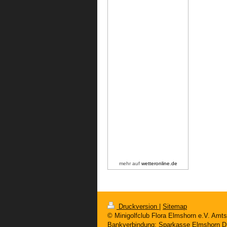
mehr auf
wetteronline.de
Druckversion
|
Sitemap
© Minigolfclub Flora Elmshorn e.V. Amt
Bankverbindung: Sparkasse Elmshorn D